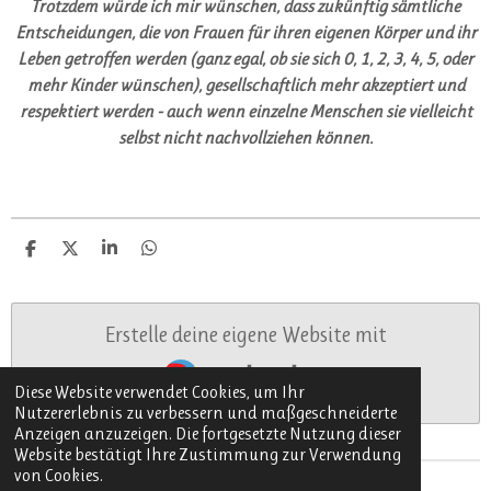
Trotzdem würde ich mir wünschen, dass zukünftig sämtliche
Entscheidungen, die von Frauen für ihren eigenen Körper und ihr
Leben getroffen werden (ganz egal, ob sie sich 0, 1, 2, 3, 4, 5, oder
mehr Kinder wünschen), gesellschaftlich mehr akzeptiert und
respektiert werden - auch wenn einzelne Menschen sie vielleicht
selbst nicht nachvollziehen können.
T
T
T
T
e
e
e
e
i
i
i
i
l
l
l
l
e
e
e
e
Erstelle deine eigene Website mit
n
n
n
n
Webador
Diese Website verwendet Cookies, um Ihr
Nutzererlebnis zu verbessern und maßgeschneiderte
Anzeigen anzuzeigen. Die fortgesetzte Nutzung dieser
Website bestätigt Ihre Zustimmung zur Verwendung
von Cookies.