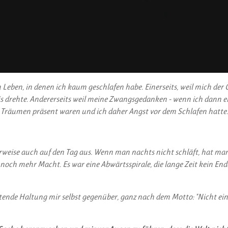
eben, in denen ich kaum geschlafen habe. Einerseits, weil mich der 
s drehte. Andererseits weil meine Zwangsgedanken - wenn ich dann ei
Träumen präsent waren und ich daher Angst vor dem Schlafen hatte.
herweise auch auf den Tag aus. Wenn man nachts nicht schläft, hat ma
noch mehr Macht. Es war eine Abwärtsspirale, die lange Zeit kein End
tende Haltung mir selbst gegenüber, ganz nach dem Motto: "Nicht ei