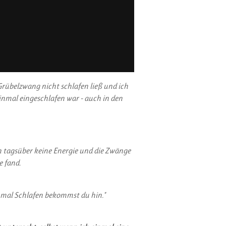
Grübelzwang nicht schlafen ließ und ich
nmal eingeschlafen war - auch in den
n tagsüber keine Energie und die Zwänge
e fand.
nmal Schlafen bekommst du hin."