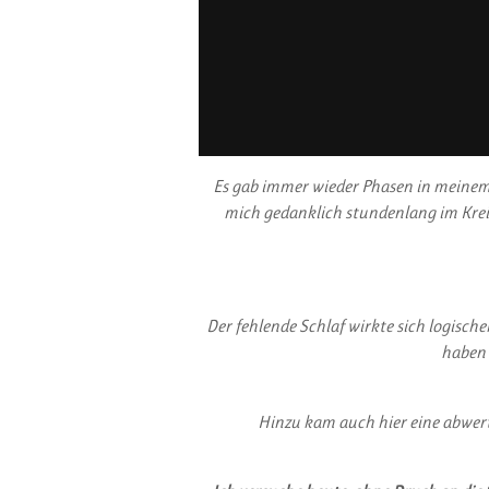
Es gab immer wieder Phasen in meinem L
mich gedanklich stundenlang im Krei
Der fehlende Schlaf wirkte sich logisc
haben 
Hinzu kam auch hier eine abwer