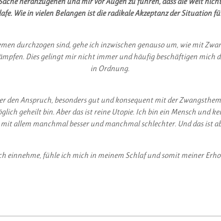
Sache heranzugehen und mir vor Augen zu führen, dass die Welt nicht
afe. Wie in vielen Belangen ist die radikale Akzeptanz der Situation fü
men durchzogen sind, gehe ich inzwischen genauso um, wie mit Zwan
fen. Dies gelingt mir nicht immer und häufig beschäftigen mich di
in Ordnung.
mer den Anspruch, besonders gut und konsequent mit der Zwangsthe
lich geheilt bin. Aber das ist reine Utopie. Ich bin ein Mensch und k
it allem manchmal besser und manchmal schlechter. Und das ist ab
h einnehme, fühle ich mich in meinem Schlaf und somit meiner Erhol