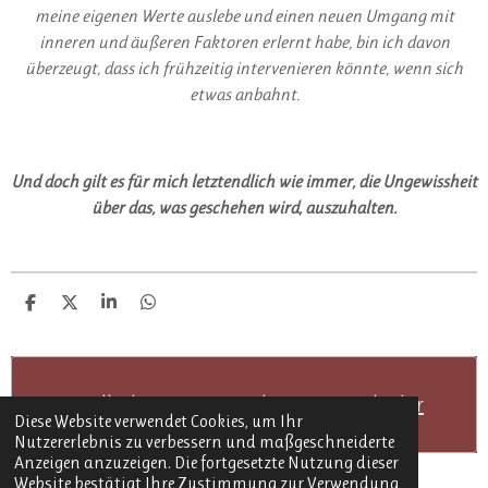
meine eigenen Werte auslebe und einen neuen Umgang mit
inneren und äußeren Faktoren erlernt habe, bin ich davon
überzeugt, dass ich frühzeitig intervenieren könnte, wenn sich
etwas anbahnt.
Und doch gilt es für mich letztendlich wie immer, die Ungewissheit
über das, was geschehen wird, auszuhalten.
T
T
T
T
e
e
e
e
i
i
i
i
l
l
l
l
e
e
e
e
n
n
n
n
Erstelle deine eigene Website mit
Webador
Diese Website verwendet Cookies, um Ihr
Nutzererlebnis zu verbessern und maßgeschneiderte
Anzeigen anzuzeigen. Die fortgesetzte Nutzung dieser
Website bestätigt Ihre Zustimmung zur Verwendung