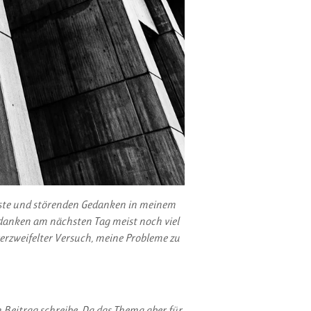
 Ängste und störenden Gedanken in meinem
danken am nächsten Tag meist noch viel
erzweifelter Versuch, meine Probleme zu
 Beitrag schreibe. Da das Thema aber für