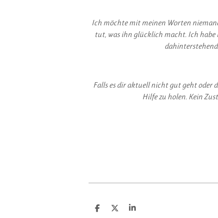
Ich möchte mit meinen Worten niemanden
tut, was ihn glücklich macht. Ich habe
dahinterstehende
Falls es dir aktuell nicht gut geht od
Hilfe zu holen. Kein Zus
T
T
T