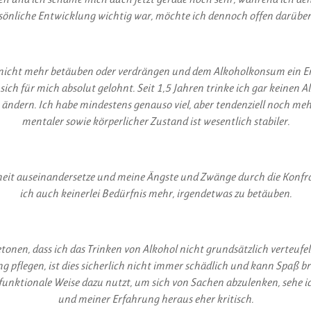
sönliche Entwicklung wichtig war, möchte ich dennoch offen darüber
 nicht mehr betäuben oder verdrängen und dem Alkoholkonsum ein End
sich für mich absolut gelohnt.
Seit 1,5 Jahren trinke ich gar keinen 
zu ändern. Ich habe mindestens genauso viel, aber tendenziell noch me
mentaler sowie körperlicher Zustand ist wesentlich stabiler.
heit auseinandersetze und meine Ängste und Zwänge durch die Konfron
ich auch keinerlei Bedürfnis mehr, irgendetwas zu betäuben.
u betonen, dass ich das Trinken von Alkohol nicht grundsätzlich verteu
flegen, ist dies sicherlich nicht immer schädlich und kann Spaß b
funktionale Weise dazu nutzt, um sich von Sachen abzulenken, sehe 
und meiner Erfahrung heraus eher kritisch.